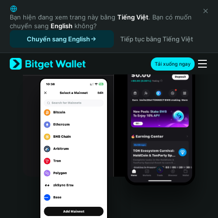
English
日本語
Bạn hiện đang xem trang này bằng
Tiếng Việt
. Bạn có muốn
chuyển sang
English
không?
Tiếng Việt
Chuyển sang English
Tiếp tục bằng Tiếng Việt
Русский
Español (Latinoamérica)
Türkçe
Tải xuống ngay
Italiano
Français
Deutsch
简体中文
繁體中文
Português (Portugal)
Bahasa Indonesia
ภาษาไทย
हिन्दी
বাংলা
Español
Português (Brasil)
Español (Argentina)