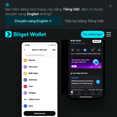
English
日本語
Bạn hiện đang xem trang này bằng
Tiếng Việt
. Bạn có muốn
chuyển sang
English
không?
Tiếng Việt
Chuyển sang English
Tiếp tục bằng Tiếng Việt
Русский
Español (Latinoamérica)
Türkçe
Tải xuống ngay
Italiano
Français
Deutsch
简体中文
繁體中文
Português (Portugal)
Bahasa Indonesia
ภาษาไทย
हिन्दी
বাংলা
Español
Português (Brasil)
Español (Argentina)