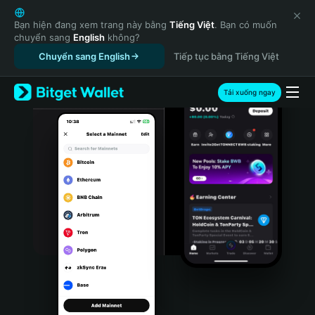
English
日本語
Bạn hiện đang xem trang này bằng
Tiếng Việt
. Bạn có muốn
chuyển sang
English
không?
Tiếng Việt
Chuyển sang English
Tiếp tục bằng Tiếng Việt
Русский
Español (Latinoamérica)
Türkçe
Tải xuống ngay
Italiano
Français
Deutsch
简体中文
繁體中文
Português (Portugal)
Bahasa Indonesia
ภาษาไทย
हिन्दी
বাংলা
Español
Português (Brasil)
Español (Argentina)