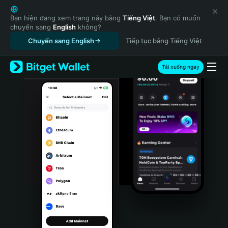
English
日本語
Bạn hiện đang xem trang này bằng
Tiếng Việt
. Bạn có muốn
chuyển sang
English
không?
Tiếng Việt
Chuyển sang English
Tiếp tục bằng Tiếng Việt
Русский
Español (Latinoamérica)
Türkçe
Tải xuống ngay
Italiano
Français
Deutsch
简体中文
繁體中文
Português (Portugal)
Bahasa Indonesia
ภาษาไทย
हिन्दी
বাংলা
Español
Português (Brasil)
Español (Argentina)