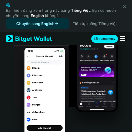
English
日本語
Bạn hiện đang xem trang này bằng
Tiếng Việt
. Bạn có muốn
chuyển sang
English
không?
Tiếng Việt
Chuyển sang English
Tiếp tục bằng Tiếng Việt
Русский
Español (Latinoamérica)
Türkçe
Tải xuống ngay
Italiano
Français
Deutsch
简体中文
繁體中文
Português (Portugal)
Bahasa Indonesia
ภาษาไทย
हिन्दी
বাংলা
Español
Português (Brasil)
Español (Argentina)