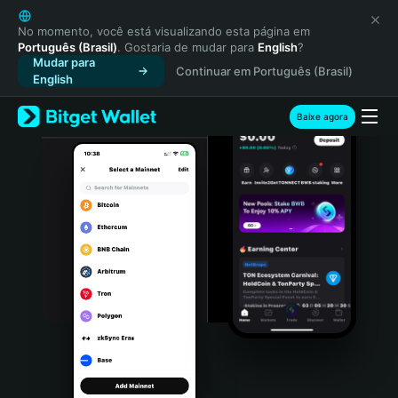
English
日本語
No momento, você está visualizando esta página em
Português (Brasil)
. Gostaria de mudar para
English
?
Tiếng Việt
Mudar para
Continuar em Português (Brasil)
Русский
English
Español (Latinoamérica)
Türkçe
Baixe agora
Italiano
Français
Deutsch
简体中文
繁體中文
Português (Portugal)
Bahasa Indonesia
ภาษาไทย
हिन्दी
বাংলা
Español
Português (Brasil)
Español (Argentina)