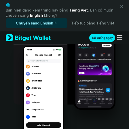
English
日本語
Bạn hiện đang xem trang này bằng
Tiếng Việt
. Bạn có muốn
chuyển sang
English
không?
Tiếng Việt
Chuyển sang English
Tiếp tục bằng Tiếng Việt
Русский
Español (Latinoamérica)
Türkçe
Tải xuống ngay
Italiano
Français
Deutsch
简体中文
繁體中文
Português (Portugal)
Bahasa Indonesia
ภาษาไทย
हिन्दी
বাংলা
Español
Português (Brasil)
Español (Argentina)