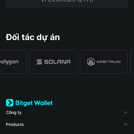
Đối tác dự án
Công ty
Về Bitget Wallet
Products