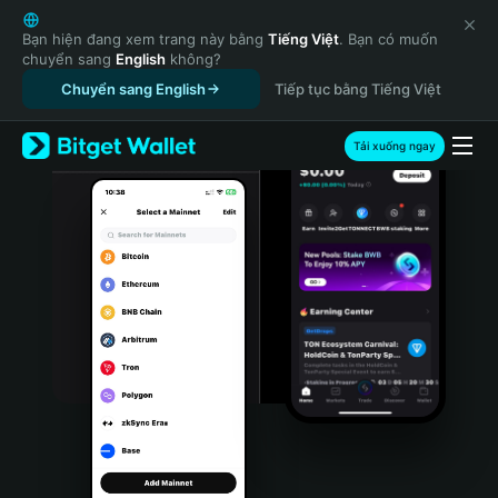
English
日本語
Bạn hiện đang xem trang này bằng
Tiếng Việt
. Bạn có muốn
chuyển sang
English
không?
Tiếng Việt
Chuyển sang English
Tiếp tục bằng Tiếng Việt
Русский
Español (Latinoamérica)
Türkçe
Tải xuống ngay
Italiano
Français
Deutsch
简体中文
繁體中文
Português (Portugal)
Bahasa Indonesia
ภาษาไทย
हिन्दी
বাংলা
Español
Português (Brasil)
Español (Argentina)