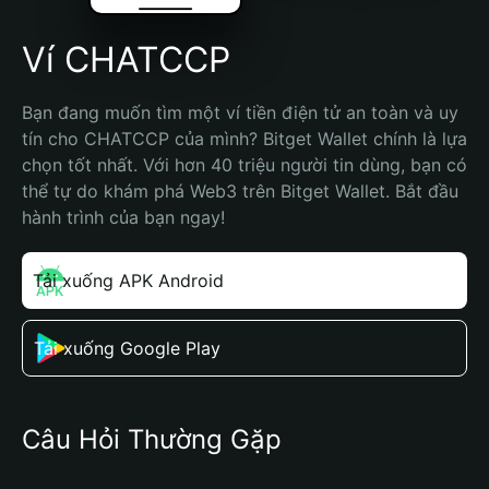
Ví CHATCCP
Bạn đang muốn tìm một ví tiền điện tử an toàn và uy 
tín cho CHATCCP của mình? Bitget Wallet chính là lựa 
chọn tốt nhất. Với hơn 40 triệu người tin dùng, bạn có 
thể tự do khám phá Web3 trên Bitget Wallet. Bắt đầu 
hành trình của bạn ngay!
Tải xuống APK Android
Tải xuống Google Play
Câu Hỏi Thường Gặp