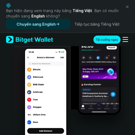
English
日本語
Bạn hiện đang xem trang này bằng
Tiếng Việt
. Bạn có muốn
chuyển sang
English
không?
Tiếng Việt
Chuyển sang English
Tiếp tục bằng Tiếng Việt
Русский
Español (Latinoamérica)
Türkçe
Tải xuống ngay
Italiano
Français
Deutsch
简体中文
繁體中文
Português (Portugal)
Bahasa Indonesia
ภาษาไทย
हिन्दी
বাংলা
Español
Português (Brasil)
Español (Argentina)