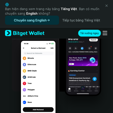
English
日本語
Bạn hiện đang xem trang này bằng
Tiếng Việt
. Bạn có muốn
chuyển sang
English
không?
Tiếng Việt
Chuyển sang English
Tiếp tục bằng Tiếng Việt
Русский
Español (Latinoamérica)
Türkçe
Tải xuống ngay
Italiano
Français
Deutsch
简体中文
繁體中文
Português (Portugal)
Bahasa Indonesia
ภาษาไทย
हिन्दी
বাংলা
Español
Português (Brasil)
Español (Argentina)