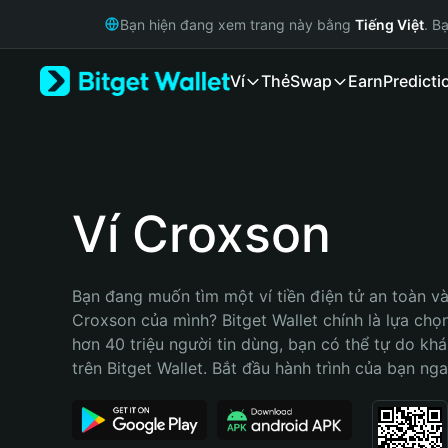
English
Bạn hiện đang xem trang này bằng
Tiếng Việt
. B
日本語
Tiếng Việt
Ví
Thẻ
Swap
Earn
Predicti
Русский
Español (Latinoamérica)
Türkçe
Italiano
Français
Deutsch
Ví Croxson
简体中文
繁體中文
Português (Portugal)
Bạn đang muốn tìm một ví tiền điện tử an toàn và 
Bahasa Indonesia
Croxson của mình? Bitget Wallet chính là lựa chọn 
ภาษาไทย
hơn 40 triệu người tin dùng, bạn có thể tự do kh
हिन्दी
trên Bitget Wallet. Bắt đầu hành trình của bạn nga
বাংলা
Español
Português (Brasil)
Español (Argentina)