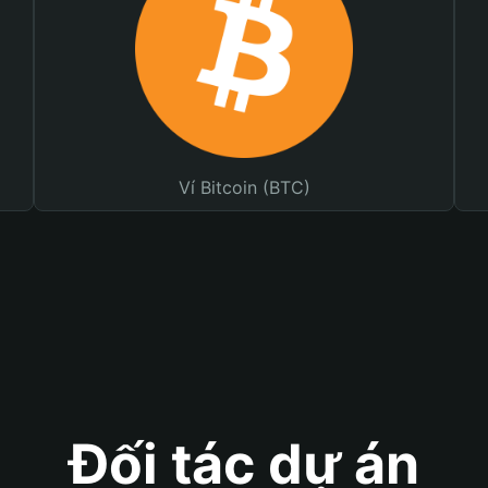
Ví Bitcoin (BTC)
Đối tác dự án