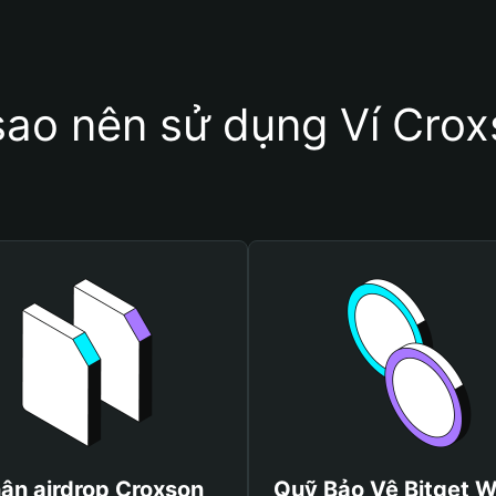
sao nên sử dụng Ví Cro
ận airdrop Croxson
Quỹ Bảo Vệ Bitget W