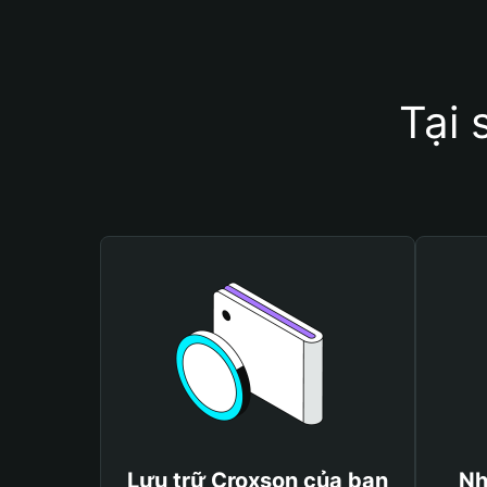
Tại 
Lưu trữ Croxson của bạn
Nh