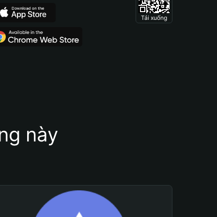
Tải xuống
ung này