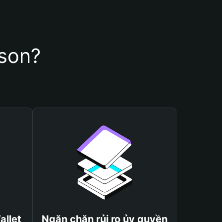
xson?
allet
Ngăn chặn rủi ro ủy quyền