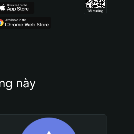
Tải xuống
ung này