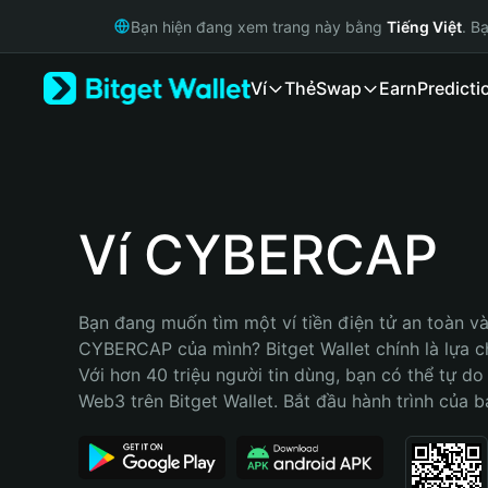
English
Bạn hiện đang xem trang này bằng
Tiếng Việt
. B
日本語
Tiếng Việt
Ví
Thẻ
Swap
Earn
Predicti
Русский
Español (Latinoamérica)
Türkçe
Italiano
Français
Deutsch
Ví CYBERCAP
简体中文
繁體中文
Português (Portugal)
Bạn đang muốn tìm một ví tiền điện tử an toàn và 
Bahasa Indonesia
CYBERCAP của mình? Bitget Wallet chính là lựa ch
ภาษาไทย
Với hơn 40 triệu người tin dùng, bạn có thể tự do
हिन्दी
Web3 trên Bitget Wallet. Bắt đầu hành trình của b
বাংলা
Español
Português (Brasil)
Español (Argentina)