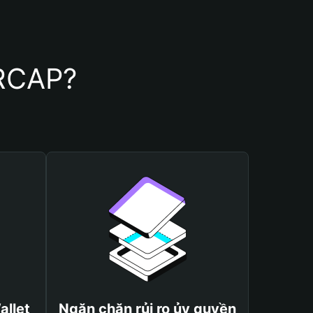
ERCAP?
allet
Ngăn chặn rủi ro ủy quyền