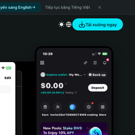
yển sang English
Tiếp tục bằng Tiếng Việt
Tải xuống ngay