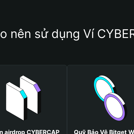
ao nên sử dụng Ví CYB
n airdrop CYBERCAP
Quỹ Bảo Vệ Bitget W