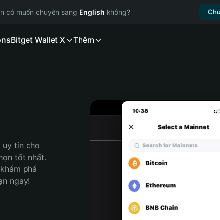
ạn có muốn chuyển sang
English
không?
Chu
ons
Bitget Wallet X
Thêm
uy tín cho 
ọn tốt nhất. 
 khám phá 
ạn ngay!