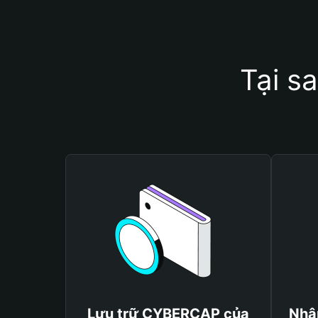
Tại s
Lưu trữ CYBERCAP của
Nhậ