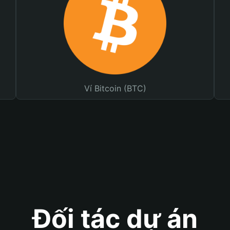
Ví Bitcoin (BTC)
Đối tác dự án