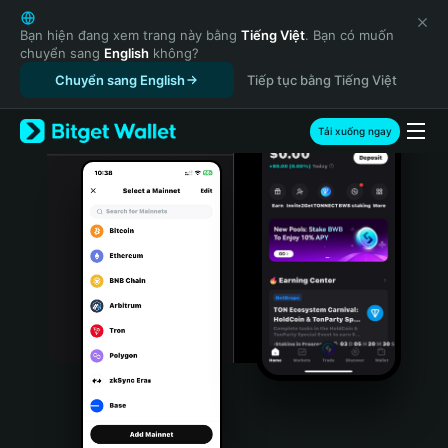
English
日本語
Bạn hiện đang xem trang này bằng
Tiếng Việt
. Bạn có muốn
chuyển sang
English
không?
Tiếng Việt
Chuyển sang English
Tiếp tục bằng Tiếng Việt
Русский
Español (Latinoamérica)
Türkçe
Tải xuống ngay
Italiano
Français
Deutsch
简体中文
繁體中文
Português (Portugal)
Bahasa Indonesia
ภาษาไทย
हिन्दी
বাংলা
Español
Português (Brasil)
Español (Argentina)