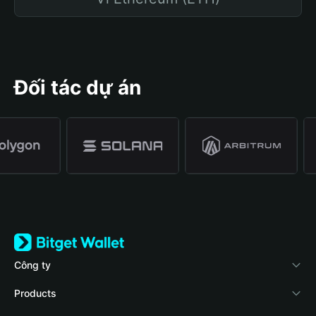
Đối tác dự án
Công ty
Về Bitget Wallet
Products