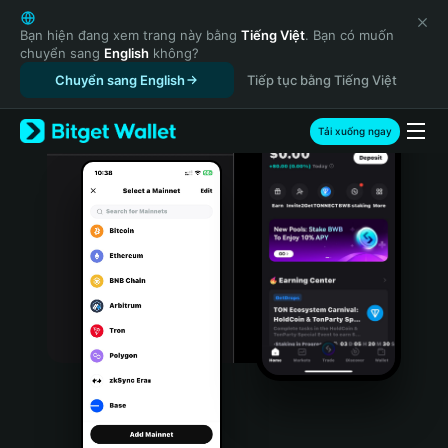
English
日本語
Bạn hiện đang xem trang này bằng
Tiếng Việt
. Bạn có muốn
chuyển sang
English
không?
Tiếng Việt
Chuyển sang English
Tiếp tục bằng Tiếng Việt
Русский
Español (Latinoamérica)
Türkçe
Tải xuống ngay
Italiano
Français
Deutsch
简体中文
繁體中文
Português (Portugal)
Bahasa Indonesia
ภาษาไทย
हिन्दी
বাংলা
Español
Português (Brasil)
Español (Argentina)