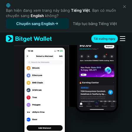
English
日本語
Bạn hiện đang xem trang này bằng
Tiếng Việt
. Bạn có muốn
chuyển sang
English
không?
Tiếng Việt
Chuyển sang English
Tiếp tục bằng Tiếng Việt
Русский
Español (Latinoamérica)
Türkçe
Tải xuống ngay
Italiano
Français
Deutsch
简体中文
繁體中文
Português (Portugal)
Bahasa Indonesia
ภาษาไทย
हिन्दी
বাংলা
Español
Português (Brasil)
Español (Argentina)