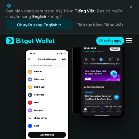
English
日本語
Bạn hiện đang xem trang này bằng
Tiếng Việt
. Bạn có muốn
chuyển sang
English
không?
Tiếng Việt
Chuyển sang English
Tiếp tục bằng Tiếng Việt
Русский
Español (Latinoamérica)
Türkçe
Tải xuống ngay
Italiano
Français
Deutsch
简体中文
繁體中文
Português (Portugal)
Bahasa Indonesia
ภาษาไทย
हिन्दी
বাংলা
Español
Português (Brasil)
Español (Argentina)