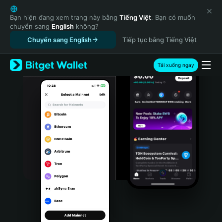
English
日本語
Bạn hiện đang xem trang này bằng
Tiếng Việt
. Bạn có muốn
chuyển sang
English
không?
Tiếng Việt
Chuyển sang English
Tiếp tục bằng Tiếng Việt
Русский
Español (Latinoamérica)
Türkçe
Tải xuống ngay
Italiano
Français
Deutsch
简体中文
繁體中文
Português (Portugal)
Bahasa Indonesia
ภาษาไทย
हिन्दी
বাংলা
Español
Português (Brasil)
Español (Argentina)