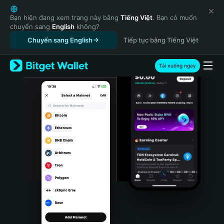
English
日本語
Bạn hiện đang xem trang này bằng
Tiếng Việt
. Bạn có muốn
chuyển sang
English
không?
Tiếng Việt
Chuyển sang English
Tiếp tục bằng Tiếng Việt
Русский
Español (Latinoamérica)
Türkçe
Tải xuống ngay
Italiano
Français
Deutsch
简体中文
繁體中文
Português (Portugal)
Bahasa Indonesia
ภาษาไทย
हिन्दी
বাংলা
Español
Português (Brasil)
Español (Argentina)