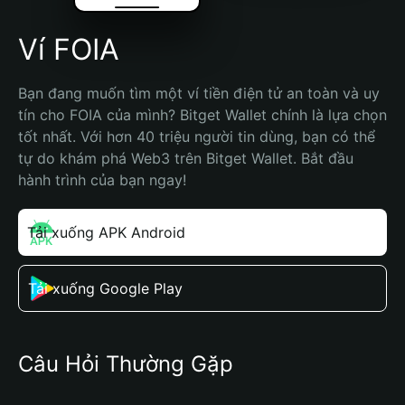
Ví FOIA
Bạn đang muốn tìm một ví tiền điện tử an toàn và uy 
tín cho FOIA của mình? Bitget Wallet chính là lựa chọn 
tốt nhất. Với hơn 40 triệu người tin dùng, bạn có thể 
tự do khám phá Web3 trên Bitget Wallet. Bắt đầu 
hành trình của bạn ngay!
Tải xuống APK Android
Tải xuống Google Play
Câu Hỏi Thường Gặp