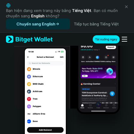
English
日本語
Bạn hiện đang xem trang này bằng
Tiếng Việt
. Bạn có muốn
chuyển sang
English
không?
Tiếng Việt
Chuyển sang English
Tiếp tục bằng Tiếng Việt
Русский
Español (Latinoamérica)
Türkçe
Tải xuống ngay
Italiano
Français
Deutsch
简体中文
繁體中文
Português (Portugal)
Bahasa Indonesia
ภาษาไทย
हिन्दी
বাংলা
Español
Português (Brasil)
Español (Argentina)