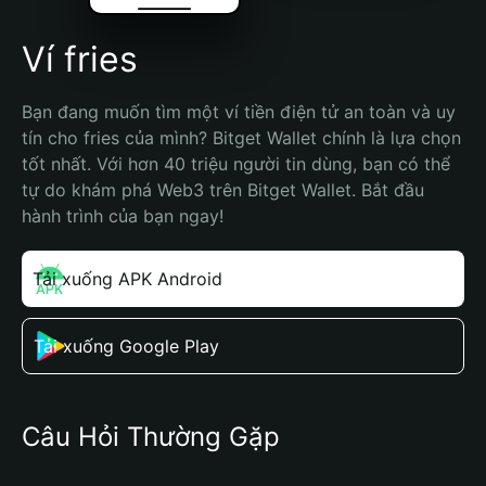
Ví fries
Bạn đang muốn tìm một ví tiền điện tử an toàn và uy 
tín cho fries của mình? Bitget Wallet chính là lựa chọn 
tốt nhất. Với hơn 40 triệu người tin dùng, bạn có thể 
tự do khám phá Web3 trên Bitget Wallet. Bắt đầu 
hành trình của bạn ngay!
Tải xuống APK Android
Tải xuống Google Play
Câu Hỏi Thường Gặp