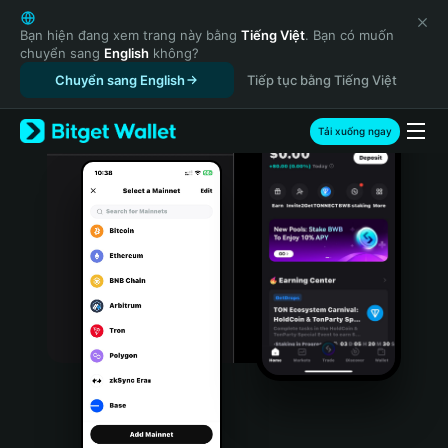
English
日本語
Bạn hiện đang xem trang này bằng
Tiếng Việt
. Bạn có muốn
chuyển sang
English
không?
Tiếng Việt
Chuyển sang English
Tiếp tục bằng Tiếng Việt
Русский
Español (Latinoamérica)
Türkçe
Tải xuống ngay
Italiano
Français
Deutsch
简体中文
繁體中文
Português (Portugal)
Bahasa Indonesia
ภาษาไทย
हिन्दी
বাংলা
Español
Português (Brasil)
Español (Argentina)