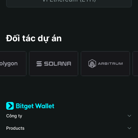
Đối tác dự án
Công ty
Về Bitget Wallet
Products