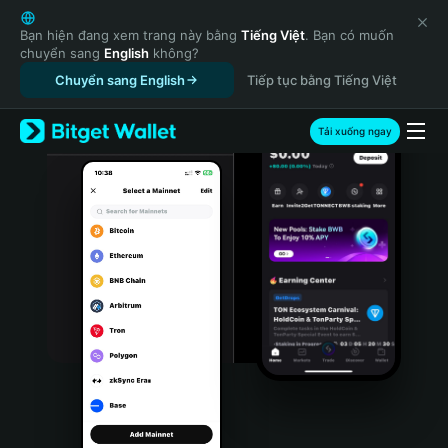
English
日本語
Bạn hiện đang xem trang này bằng
Tiếng Việt
. Bạn có muốn
chuyển sang
English
không?
Tiếng Việt
Chuyển sang English
Tiếp tục bằng Tiếng Việt
Русский
Español (Latinoamérica)
Türkçe
Tải xuống ngay
Italiano
Français
Deutsch
简体中文
繁體中文
Português (Portugal)
Bahasa Indonesia
ภาษาไทย
हिन्दी
বাংলা
Español
Português (Brasil)
Español (Argentina)