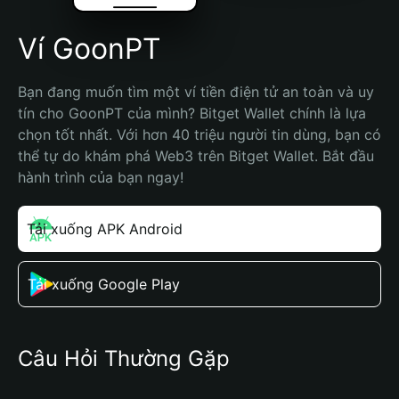
Ví GoonPT
Bạn đang muốn tìm một ví tiền điện tử an toàn và uy 
tín cho GoonPT của mình? Bitget Wallet chính là lựa 
chọn tốt nhất. Với hơn 40 triệu người tin dùng, bạn có 
thể tự do khám phá Web3 trên Bitget Wallet. Bắt đầu 
hành trình của bạn ngay!
Tải xuống APK Android
Tải xuống Google Play
Câu Hỏi Thường Gặp