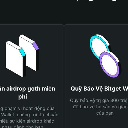
n airdrop goth miễn
Quỹ Bảo Vệ Bitget W
phí
Quỹ bảo vệ trị giá 300 tri
để bảo vệ tài sản và giao
ng phạm vi hoạt động của
của bạn.
 Wallet, chúng tôi đã chuẩn
hiều sự kiện airdrop khác
nhau dành cho bạn