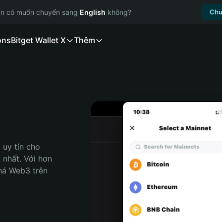
ạn có muốn chuyển sang
English
không?
Chu
ons
Bitget Wallet X
Thêm
uy tín cho 
 nhất. Với hơn 
há Web3 trên 