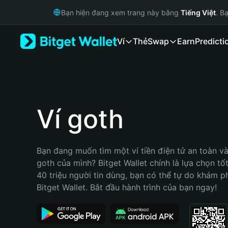
English
Bạn hiện đang xem trang này bằng
Tiếng Việt
. B
日本語
Tiếng Việt
Ví
Thẻ
Swap
Earn
Predicti
Русский
Español (Latinoamérica)
Türkçe
Italiano
Français
Deutsch
Ví goth
简体中文
繁體中文
Português (Portugal)
Bạn đang muốn tìm một ví tiền điện tử an toàn và 
Bahasa Indonesia
goth của mình? Bitget Wallet chính là lựa chọn tốt
ภาษาไทย
40 triệu người tin dùng, bạn có thể tự do khám p
हिन्दी
Bitget Wallet. Bắt đầu hành trình của bạn ngay!
বাংলা
Español
Português (Brasil)
Español (Argentina)