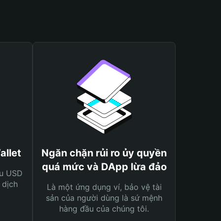
allet
Ngăn chặn rủi ro ủy quyền
quá mức và DApp lừa đảo
ệu USD
 dịch
Là một ứng dụng ví, bảo vệ tài
sản của người dùng là sứ mệnh
hàng đầu của chúng tôi.