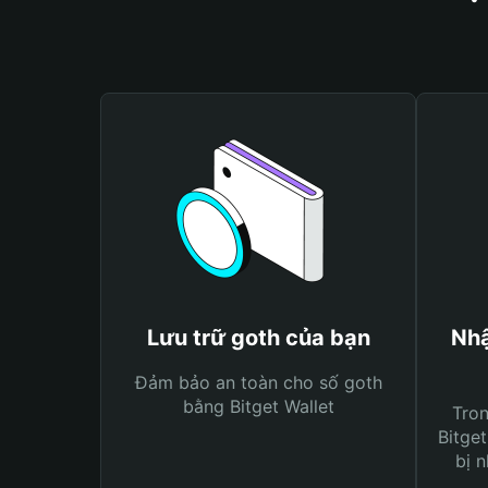
Lưu trữ goth của bạn
Nhậ
Đảm bảo an toàn cho số goth
bằng Bitget Wallet
Tro
Bitget
bị n