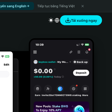
yển sang English
Tiếp tục bằng Tiếng Việt
Tải xuống ngay