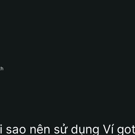
th
i sao nên sử dụng Ví go