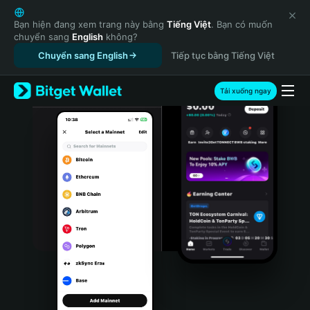
English
日本語
Bạn hiện đang xem trang này bằng
Tiếng Việt
. Bạn có muốn
chuyển sang
English
không?
Tiếng Việt
Chuyển sang English
Tiếp tục bằng Tiếng Việt
Русский
Español (Latinoamérica)
Türkçe
Tải xuống ngay
Italiano
Français
Deutsch
简体中文
繁體中文
Português (Portugal)
Bahasa Indonesia
ภาษาไทย
हिन्दी
বাংলা
Español
Português (Brasil)
Español (Argentina)