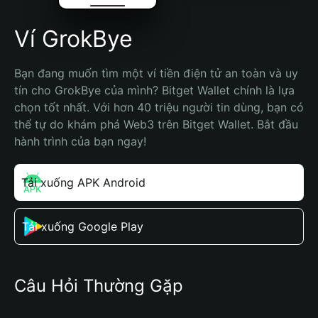
Ví GrokBye
Bạn đang muốn tìm một ví tiền điện tử an toàn và uy 
tín cho GrokBye của mình? Bitget Wallet chính là lựa 
chọn tốt nhất. Với hơn 40 triệu người tin dùng, bạn có 
thể tự do khám phá Web3 trên Bitget Wallet. Bắt đầu 
hành trình của bạn ngay!
Tải xuống APK Android
Tải xuống Google Play
Câu Hỏi Thường Gặp