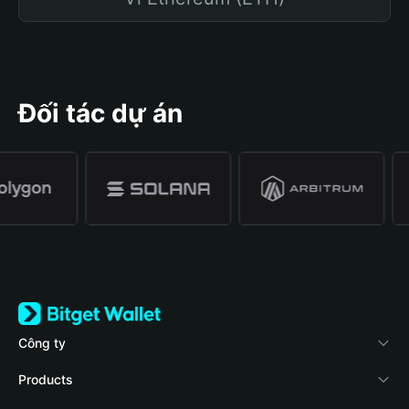
Đối tác dự án
Công ty
Về Bitget Wallet
Products