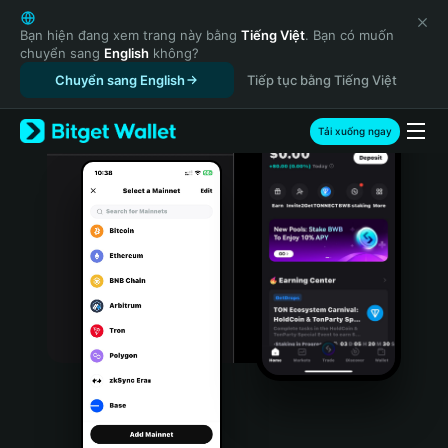
English
日本語
Bạn hiện đang xem trang này bằng
Tiếng Việt
. Bạn có muốn
chuyển sang
English
không?
Tiếng Việt
Chuyển sang English
Tiếp tục bằng Tiếng Việt
Русский
Español (Latinoamérica)
Türkçe
Tải xuống ngay
Italiano
Français
Deutsch
简体中文
繁體中文
Português (Portugal)
Bahasa Indonesia
ภาษาไทย
हिन्दी
বাংলা
Español
Português (Brasil)
Español (Argentina)