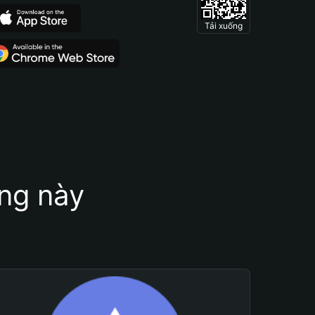
Tải xuống
ung này