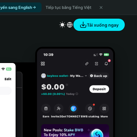
yển sang English
Tiếp tục bằng Tiếng Việt
Tải xuống ngay