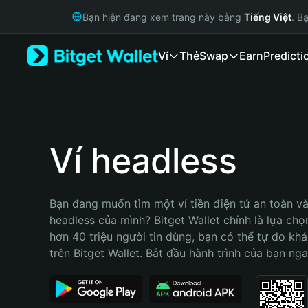
English
Bạn hiện đang xem trang này bằng
Tiếng Việt
. B
日本語
Tiếng Việt
Ví
Thẻ
Swap
Earn
Predicti
Русский
Español (Latinoamérica)
Türkçe
Italiano
Français
Deutsch
Ví headless
简体中文
繁體中文
Português (Portugal)
Bạn đang muốn tìm một ví tiền điện tử an toàn và 
Bahasa Indonesia
headless của mình? Bitget Wallet chính là lựa chọn 
ภาษาไทย
hơn 40 triệu người tin dùng, bạn có thể tự do kh
हिन्दी
trên Bitget Wallet. Bắt đầu hành trình của bạn nga
বাংলা
Español
Português (Brasil)
Español (Argentina)