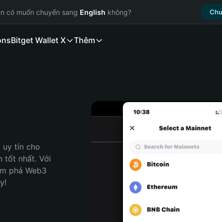
ạn có muốn chuyển sang
English
không?
Chu
ons
Bitget Wallet X
Thêm
uy tín cho 
tốt nhất. Với 
ám phá Web3 
y!