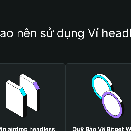
sao nên sử dụng Ví head
ận airdrop headless
Quỹ Bảo Vệ Bitget W