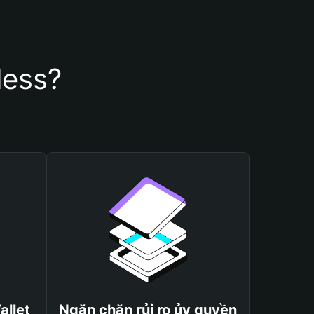
less?
allet
Ngăn chặn rủi ro ủy quyền