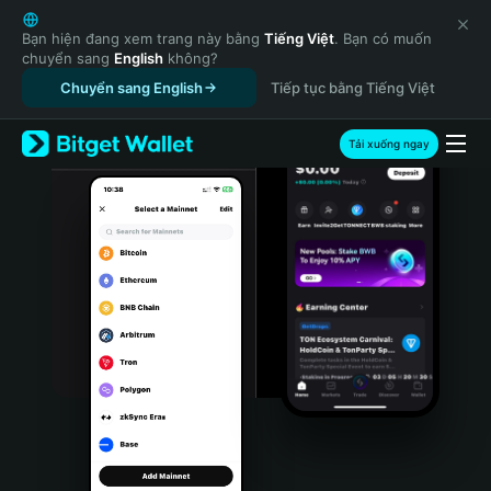
English
日本語
Bạn hiện đang xem trang này bằng
Tiếng Việt
. Bạn có muốn
chuyển sang
English
không?
Tiếng Việt
Chuyển sang English
Tiếp tục bằng Tiếng Việt
Русский
Español (Latinoamérica)
Türkçe
Tải xuống ngay
Italiano
Français
Deutsch
简体中文
繁體中文
Português (Portugal)
Bahasa Indonesia
ภาษาไทย
हिन्दी
বাংলা
Español
Português (Brasil)
Español (Argentina)