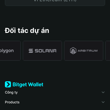
Đối tác dự án
Công ty
Về Bitget Wallet
Products