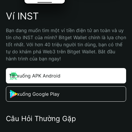
Ví INST
Bạn đang muốn tìm một ví tiền điện tử an toàn và uy 
tín cho INST của mình? Bitget Wallet chính là lựa chọn 
tốt nhất. Với hơn 40 triệu người tin dùng, bạn có thể 
tự do khám phá Web3 trên Bitget Wallet. Bắt đầu 
hành trình của bạn ngay!
Tải xuống APK Android
Tải xuống Google Play
Câu Hỏi Thường Gặp