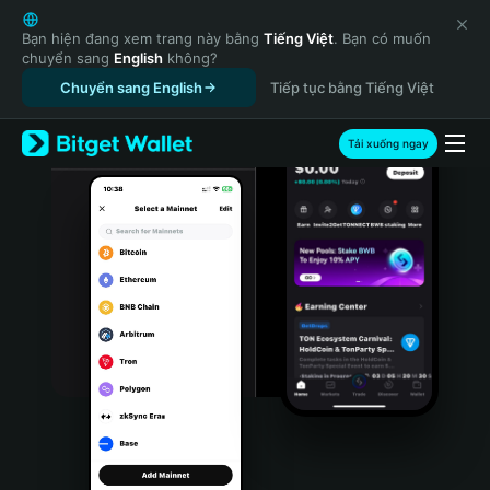
English
日本語
Bạn hiện đang xem trang này bằng
Tiếng Việt
. Bạn có muốn
chuyển sang
English
không?
Tiếng Việt
Chuyển sang English
Tiếp tục bằng Tiếng Việt
Русский
Español (Latinoamérica)
Türkçe
Tải xuống ngay
Italiano
Français
Deutsch
简体中文
繁體中文
Português (Portugal)
Bahasa Indonesia
ภาษาไทย
हिन्दी
বাংলা
Español
Português (Brasil)
Español (Argentina)