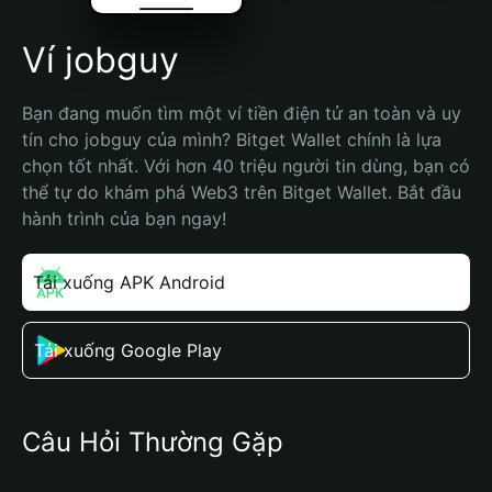
Ví jobguy
Bạn đang muốn tìm một ví tiền điện tử an toàn và uy 
tín cho jobguy của mình? Bitget Wallet chính là lựa 
chọn tốt nhất. Với hơn 40 triệu người tin dùng, bạn có 
thể tự do khám phá Web3 trên Bitget Wallet. Bắt đầu 
hành trình của bạn ngay!
Tải xuống APK Android
Tải xuống Google Play
Câu Hỏi Thường Gặp