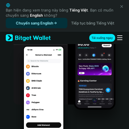
English
日本語
Bạn hiện đang xem trang này bằng
Tiếng Việt
. Bạn có muốn
chuyển sang
English
không?
Tiếng Việt
Chuyển sang English
Tiếp tục bằng Tiếng Việt
Русский
Español (Latinoamérica)
Türkçe
Tải xuống ngay
Italiano
Français
Deutsch
简体中文
繁體中文
Português (Portugal)
Bahasa Indonesia
ภาษาไทย
हिन्दी
বাংলা
Español
Português (Brasil)
Español (Argentina)