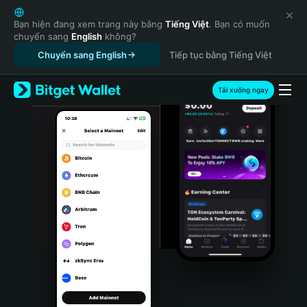
English
日本語
Bạn hiện đang xem trang này bằng
Tiếng Việt
. Bạn có muốn
chuyển sang
English
không?
Tiếng Việt
Chuyển sang English
Tiếp tục bằng Tiếng Việt
Русский
Español (Latinoamérica)
Türkçe
Tải xuống ngay
Italiano
Français
Deutsch
简体中文
繁體中文
Português (Portugal)
Bahasa Indonesia
ภาษาไทย
हिन्दी
বাংলা
Español
Português (Brasil)
Español (Argentina)