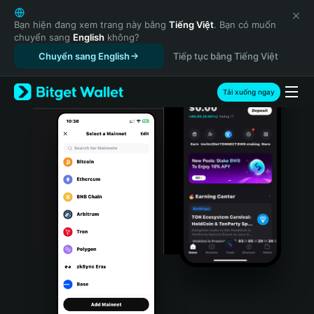
English
日本語
Bạn hiện đang xem trang này bằng
Tiếng Việt
. Bạn có muốn
chuyển sang
English
không?
Tiếng Việt
Chuyển sang English
Tiếp tục bằng Tiếng Việt
Русский
Español (Latinoamérica)
Türkçe
Tải xuống ngay
Italiano
Français
Deutsch
简体中文
繁體中文
Português (Portugal)
Bahasa Indonesia
ภาษาไทย
हिन्दी
বাংলা
Español
Português (Brasil)
Español (Argentina)