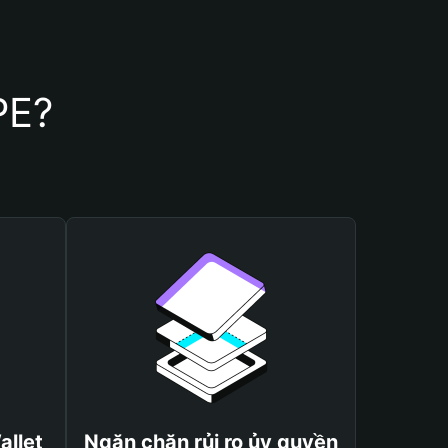
PE?
allet
Ngăn chặn rủi ro ủy quyền