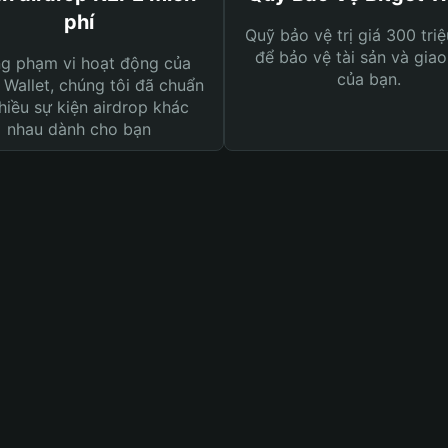
phí
Quỹ bảo vệ trị giá 300 tri
để bảo vệ tài sản và giao
ng phạm vi hoạt động của
của bạn.
 Wallet, chúng tôi đã chuẩn
hiều sự kiện airdrop khác
nhau dành cho bạn