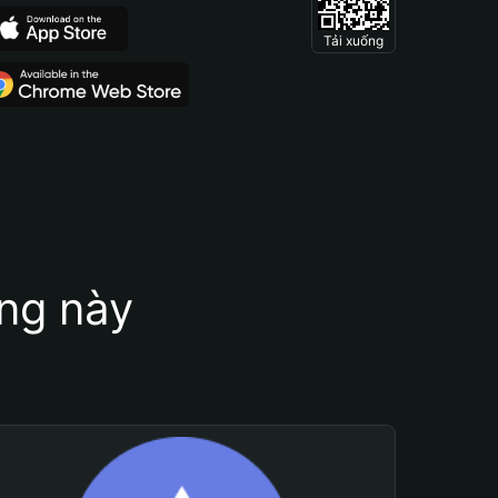
Tải xuống
ung này