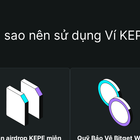
i sao nên sử dụng Ví KE
n airdrop KEPE miễn
Quỹ Bảo Vệ Bitget W