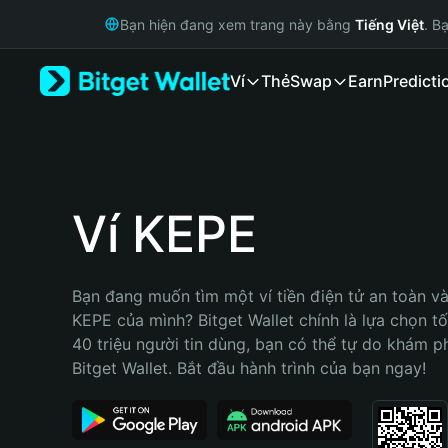
English
Bạn hiện đang xem trang này bằng
Tiếng Việt
. B
日本語
Tiếng Việt
Ví
Thẻ
Swap
Earn
Predicti
Русский
Español (Latinoamérica)
Türkçe
Italiano
Français
Deutsch
Ví KEPE
简体中文
繁體中文
Português (Portugal)
Bạn đang muốn tìm một ví tiền điện tử an toàn và 
Bahasa Indonesia
KEPE của mình? Bitget Wallet chính là lựa chọn tốt
ภาษาไทย
40 triệu người tin dùng, bạn có thể tự do khám p
हिन्दी
Bitget Wallet. Bắt đầu hành trình của bạn ngay!
বাংলা
Español
Português (Brasil)
Español (Argentina)