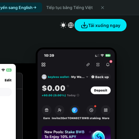
yển sang English
Tiếp tục bằng Tiếng Việt
Tải xuống ngay