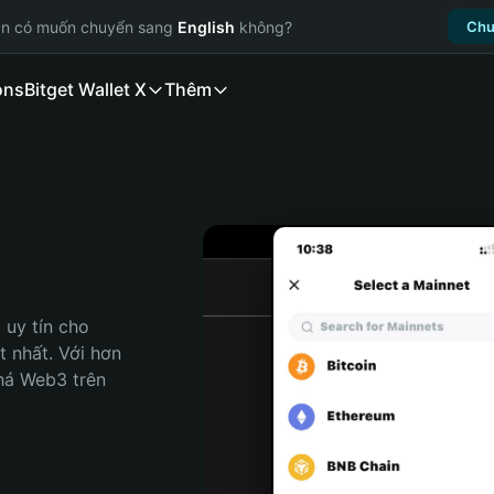
ạn có muốn chuyển sang
English
không?
Chu
ons
Bitget Wallet X
Thêm
uy tín cho 
 nhất. Với hơn 
há Web3 trên 