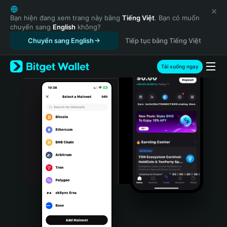
English
日本語
Bạn hiện đang xem trang này bằng
Tiếng Việt
. Bạn có muốn
chuyển sang
English
không?
Tiếng Việt
Chuyển sang English
Tiếp tục bằng Tiếng Việt
Русский
Español (Latinoamérica)
Türkçe
Tải xuống ngay
Italiano
Français
Deutsch
简体中文
繁體中文
Português (Portugal)
Bahasa Indonesia
ภาษาไทย
हिन्दी
বাংলা
Español
Português (Brasil)
Español (Argentina)