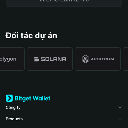
Đối tác dự án
Công ty
Về Bitget Wallet
Products