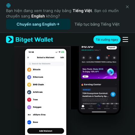
English
日本語
Bạn hiện đang xem trang này bằng
Tiếng Việt
. Bạn có muốn
chuyển sang
English
không?
Tiếng Việt
Chuyển sang English
Tiếp tục bằng Tiếng Việt
Русский
Español (Latinoamérica)
Türkçe
Tải xuống ngay
Italiano
Français
Deutsch
简体中文
繁體中文
Português (Portugal)
Bahasa Indonesia
ภาษาไทย
हिन्दी
বাংলা
Español
Português (Brasil)
Español (Argentina)