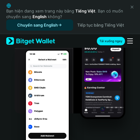
English
日本語
Bạn hiện đang xem trang này bằng
Tiếng Việt
. Bạn có muốn
chuyển sang
English
không?
Tiếng Việt
Chuyển sang English
Tiếp tục bằng Tiếng Việt
Русский
Español (Latinoamérica)
Türkçe
Tải xuống ngay
Italiano
Français
Deutsch
简体中文
繁體中文
Português (Portugal)
Bahasa Indonesia
ภาษาไทย
हिन्दी
বাংলা
Español
Português (Brasil)
Español (Argentina)