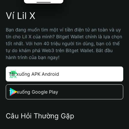
Ví Lil X
Bạn đang muốn tìm một ví tiền điện tử an toàn và uy 
tín cho Lil X của mình? Bitget Wallet chính là lựa chọn 
tốt nhất. Với hơn 40 triệu người tin dùng, bạn có thể 
tự do khám phá Web3 trên Bitget Wallet. Bắt đầu 
hành trình của bạn ngay!
Tải xuống APK Android
Tải xuống Google Play
Câu Hỏi Thường Gặp