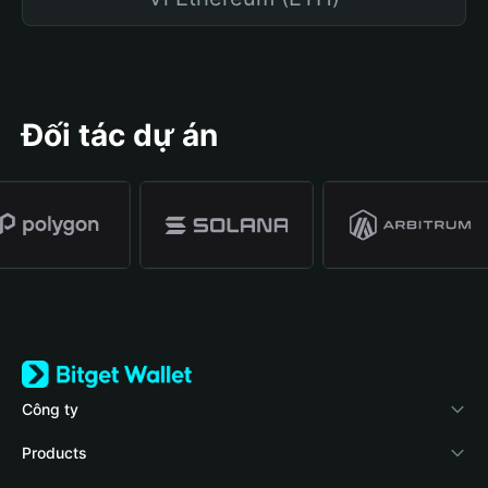
Đối tác dự án
Công ty
Về Bitget Wallet
Products