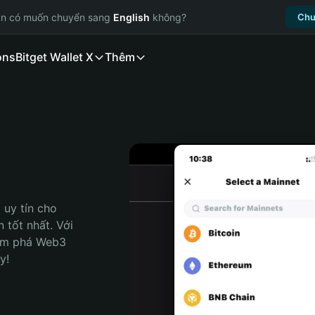
ạn có muốn chuyển sang
English
không?
Chu
ons
Bitget Wallet X
Thêm
uy tín cho 
tốt nhất. Với 
ám phá Web3 
y!