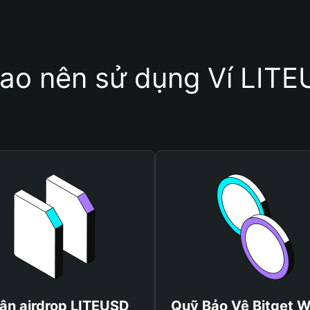
sao nên sử dụng Ví LIT
ận airdrop LITEUSD
Quỹ Bảo Vệ Bitget W