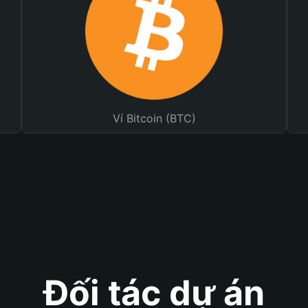
Ví Bitcoin (BTC)
Đối tác dự án