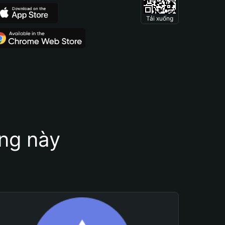
Tải xuống
ung này