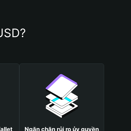
EUSD?
allet
Ngăn chặn rủi ro ủy quyền