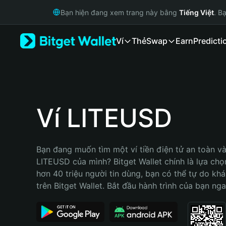
English
Bạn hiện đang xem trang này bằng
Tiếng Việt
. B
日本語
Tiếng Việt
Ví
Thẻ
Swap
Earn
Predicti
Русский
Español (Latinoamérica)
Türkçe
Italiano
Français
Deutsch
Ví LITEUSD
简体中文
繁體中文
Português (Portugal)
Bạn đang muốn tìm một ví tiền điện tử an toàn và 
Bahasa Indonesia
LITEUSD của mình? Bitget Wallet chính là lựa chọn 
ภาษาไทย
hơn 40 triệu người tin dùng, bạn có thể tự do kh
हिन्दी
trên Bitget Wallet. Bắt đầu hành trình của bạn nga
বাংলা
Español
Português (Brasil)
Español (Argentina)