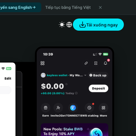
yển sang English
Tiếp tục bằng Tiếng Việt
Tải xuống ngay