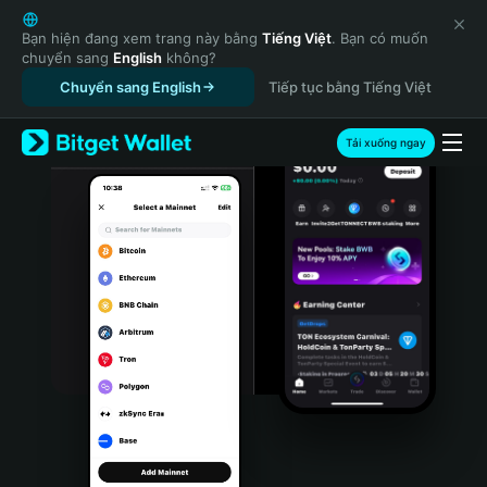
English
日本語
Bạn hiện đang xem trang này bằng
Tiếng Việt
. Bạn có muốn
chuyển sang
English
không?
Tiếng Việt
Chuyển sang English
Tiếp tục bằng Tiếng Việt
Русский
Español (Latinoamérica)
Türkçe
Tải xuống ngay
Italiano
Français
Deutsch
简体中文
繁體中文
Português (Portugal)
Bahasa Indonesia
ภาษาไทย
हिन्दी
বাংলা
Español
Português (Brasil)
Español (Argentina)