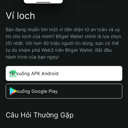
Ví loch
Bạn đang muốn tìm một ví tiền điện tử an toàn và uy 
tín cho loch của mình? Bitget Wallet chính là lựa chọn 
tốt nhất. Với hơn 40 triệu người tin dùng, bạn có thể 
tự do khám phá Web3 trên Bitget Wallet. Bắt đầu 
hành trình của bạn ngay!
Tải xuống APK Android
Tải xuống Google Play
Câu Hỏi Thường Gặp