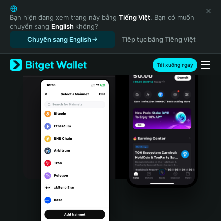
English
日本語
Bạn hiện đang xem trang này bằng
Tiếng Việt
. Bạn có muốn
chuyển sang
English
không?
Tiếng Việt
Chuyển sang English
Tiếp tục bằng Tiếng Việt
Русский
Español (Latinoamérica)
Türkçe
Tải xuống ngay
Italiano
Français
Deutsch
简体中文
繁體中文
Português (Portugal)
Bahasa Indonesia
ภาษาไทย
हिन्दी
বাংলা
Español
Português (Brasil)
Español (Argentina)