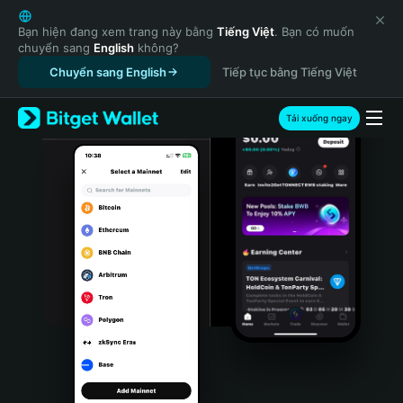
English
日本語
Bạn hiện đang xem trang này bằng
Tiếng Việt
. Bạn có muốn
chuyển sang
English
không?
Tiếng Việt
Chuyển sang English
Tiếp tục bằng Tiếng Việt
Русский
Español (Latinoamérica)
Türkçe
Tải xuống ngay
Italiano
Français
Deutsch
简体中文
繁體中文
Português (Portugal)
Bahasa Indonesia
ภาษาไทย
हिन्दी
বাংলা
Español
Português (Brasil)
Español (Argentina)