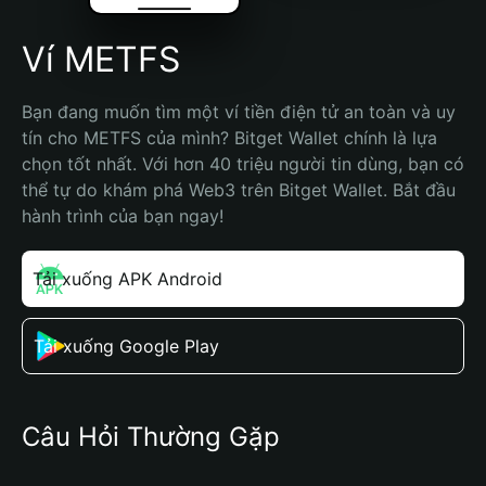
Ví METFS
Bạn đang muốn tìm một ví tiền điện tử an toàn và uy 
tín cho METFS của mình? Bitget Wallet chính là lựa 
chọn tốt nhất. Với hơn 40 triệu người tin dùng, bạn có 
thể tự do khám phá Web3 trên Bitget Wallet. Bắt đầu 
hành trình của bạn ngay!
Tải xuống APK Android
Tải xuống Google Play
Câu Hỏi Thường Gặp