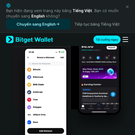
English
日本語
Bạn hiện đang xem trang này bằng
Tiếng Việt
. Bạn có muốn
chuyển sang
English
không?
Tiếng Việt
Chuyển sang English
Tiếp tục bằng Tiếng Việt
Русский
Español (Latinoamérica)
Türkçe
Tải xuống ngay
Italiano
Français
Deutsch
简体中文
繁體中文
Português (Portugal)
Bahasa Indonesia
ภาษาไทย
हिन्दी
বাংলা
Español
Português (Brasil)
Español (Argentina)