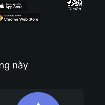
Tải xuống
ung này