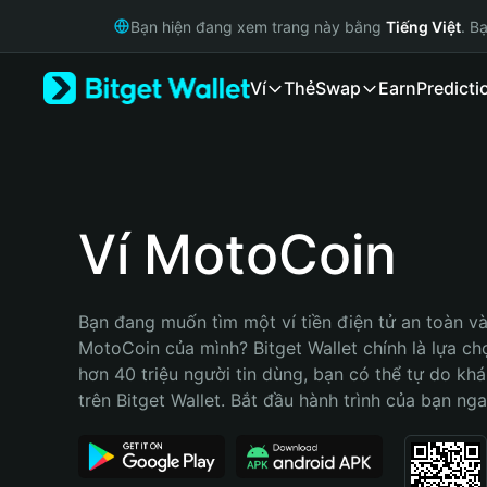
English
Bạn hiện đang xem trang này bằng
Tiếng Việt
. B
日本語
Tiếng Việt
Ví
Thẻ
Swap
Earn
Predicti
Русский
Español (Latinoamérica)
Türkçe
Italiano
Français
Deutsch
Ví MotoCoin
简体中文
繁體中文
Português (Portugal)
Bạn đang muốn tìm một ví tiền điện tử an toàn và 
Bahasa Indonesia
MotoCoin của mình? Bitget Wallet chính là lựa chọn
ภาษาไทย
hơn 40 triệu người tin dùng, bạn có thể tự do kh
हिन्दी
trên Bitget Wallet. Bắt đầu hành trình của bạn nga
বাংলা
Español
Português (Brasil)
Español (Argentina)