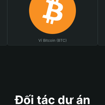
Ví Bitcoin (BTC)
Đối tác dự án