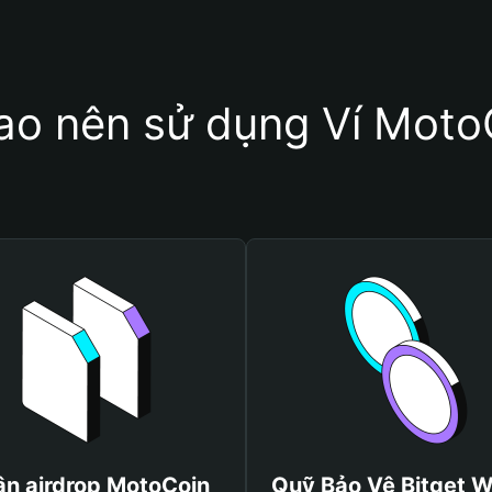
sao nên sử dụng Ví Moto
n airdrop MotoCoin
Quỹ Bảo Vệ Bitget W