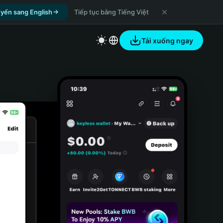
yển sang English
Tiếp tục bằng Tiếng Việt
Tải xuống ngay