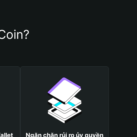
Coin?
allet
Ngăn chặn rủi ro ủy quyền