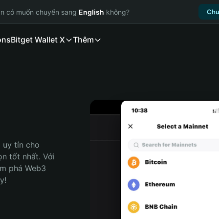
ạn có muốn chuyển sang
English
không?
Chu
ons
Bitget Wallet X
Thêm
uy tín cho 
 tốt nhất. Với 
ám phá Web3 
y!