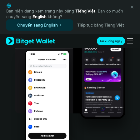
English
日本語
Bạn hiện đang xem trang này bằng
Tiếng Việt
. Bạn có muốn
chuyển sang
English
không?
Tiếng Việt
Chuyển sang English
Tiếp tục bằng Tiếng Việt
Русский
Español (Latinoamérica)
Türkçe
Tải xuống ngay
Italiano
Français
Deutsch
简体中文
繁體中文
Português (Portugal)
Bahasa Indonesia
ภาษาไทย
हिन्दी
বাংলা
Español
Português (Brasil)
Español (Argentina)