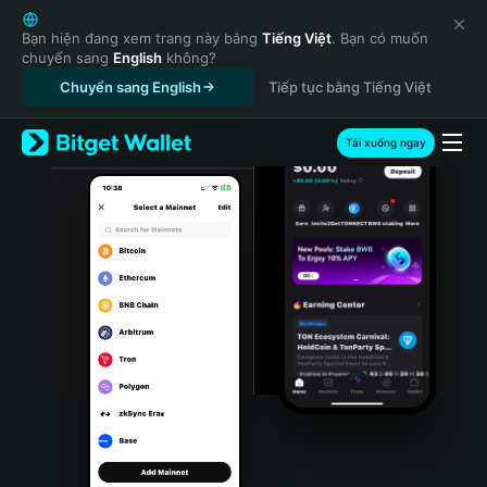
English
日本語
Bạn hiện đang xem trang này bằng
Tiếng Việt
. Bạn có muốn
chuyển sang
English
không?
Tiếng Việt
Chuyển sang English
Tiếp tục bằng Tiếng Việt
Русский
Español (Latinoamérica)
Türkçe
Tải xuống ngay
Italiano
Français
Deutsch
简体中文
繁體中文
Português (Portugal)
Bahasa Indonesia
ภาษาไทย
हिन्दी
বাংলা
Español
Português (Brasil)
Español (Argentina)