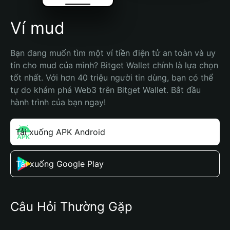
Ví mud
Bạn đang muốn tìm một ví tiền điện tử an toàn và uy 
tín cho mud của mình? Bitget Wallet chính là lựa chọn 
tốt nhất. Với hơn 40 triệu người tin dùng, bạn có thể 
tự do khám phá Web3 trên Bitget Wallet. Bắt đầu 
hành trình của bạn ngay!
Tải xuống APK Android
Tải xuống Google Play
Câu Hỏi Thường Gặp