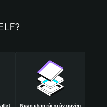
SELF?
allet
Ngăn chặn rủi ro ủy quyền