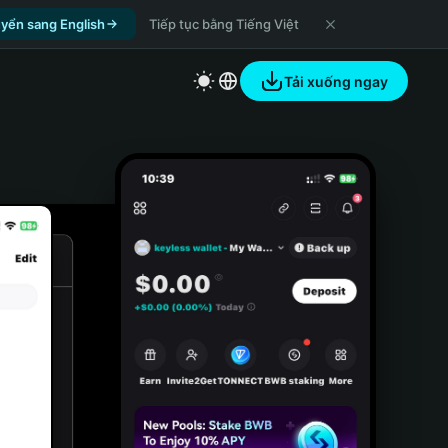
yển sang English
Tiếp tục bằng Tiếng Việt
Tải xuống ngay