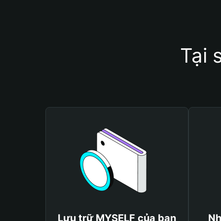
Tại 
Lưu trữ MYSELF của bạn
Nh