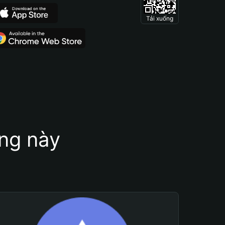
Tải xuống
ung này