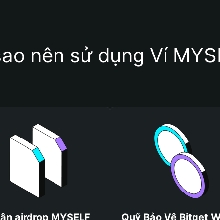
sao nên sử dụng Ví MY
ận airdrop MYSELF
Quỹ Bảo Vệ Bitget W