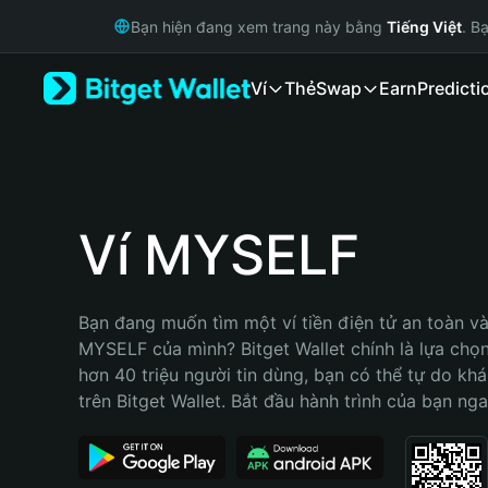
English
Bạn hiện đang xem trang này bằng
Tiếng Việt
. B
日本語
Tiếng Việt
Ví
Thẻ
Swap
Earn
Predicti
Русский
Español (Latinoamérica)
Türkçe
Italiano
Français
Deutsch
Ví MYSELF
简体中文
繁體中文
Português (Portugal)
Bạn đang muốn tìm một ví tiền điện tử an toàn và 
Bahasa Indonesia
MYSELF của mình? Bitget Wallet chính là lựa chọn 
ภาษาไทย
hơn 40 triệu người tin dùng, bạn có thể tự do kh
हिन्दी
trên Bitget Wallet. Bắt đầu hành trình của bạn nga
বাংলা
Español
Português (Brasil)
Español (Argentina)