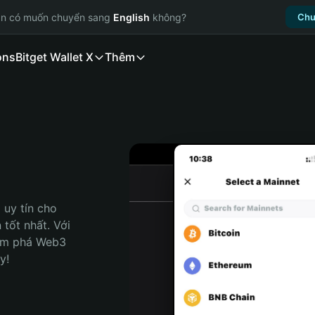
ạn có muốn chuyển sang
English
không?
Chu
ons
Bitget Wallet X
Thêm
uy tín cho 
tốt nhất. Với 
ám phá Web3 
y!