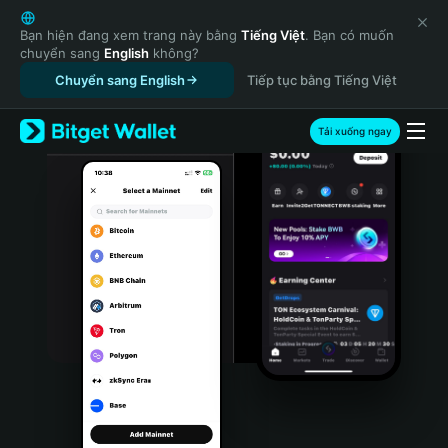
English
日本語
Bạn hiện đang xem trang này bằng
Tiếng Việt
. Bạn có muốn
chuyển sang
English
không?
Tiếng Việt
Chuyển sang English
Tiếp tục bằng Tiếng Việt
Русский
Español (Latinoamérica)
Türkçe
Tải xuống ngay
Italiano
Français
Deutsch
简体中文
繁體中文
Português (Portugal)
Bahasa Indonesia
ภาษาไทย
हिन्दी
বাংলা
Español
Português (Brasil)
Español (Argentina)