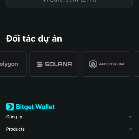
Đối tác dự án
Công ty
Về Bitget Wallet
Products