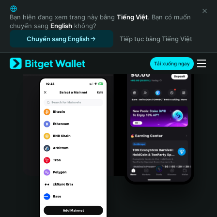
English
日本語
Bạn hiện đang xem trang này bằng
Tiếng Việt
. Bạn có muốn
chuyển sang
English
không?
Tiếng Việt
Chuyển sang English
Tiếp tục bằng Tiếng Việt
Русский
Español (Latinoamérica)
Türkçe
Tải xuống ngay
Italiano
Français
Deutsch
简体中文
繁體中文
Português (Portugal)
Bahasa Indonesia
ภาษาไทย
हिन्दी
বাংলা
Español
Português (Brasil)
Español (Argentina)