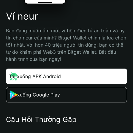
Ví neur
Bạn đang muốn tìm một ví tiền điện tử an toàn và uy 
tín cho neur của mình? Bitget Wallet chính là lựa chọn 
tốt nhất. Với hơn 40 triệu người tin dùng, bạn có thể 
tự do khám phá Web3 trên Bitget Wallet. Bắt đầu 
hành trình của bạn ngay!
Tải xuống APK Android
Tải xuống Google Play
Câu Hỏi Thường Gặp