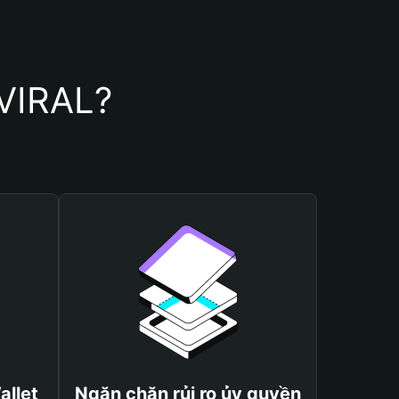
RVIRAL?
allet
Ngăn chặn rủi ro ủy quyền