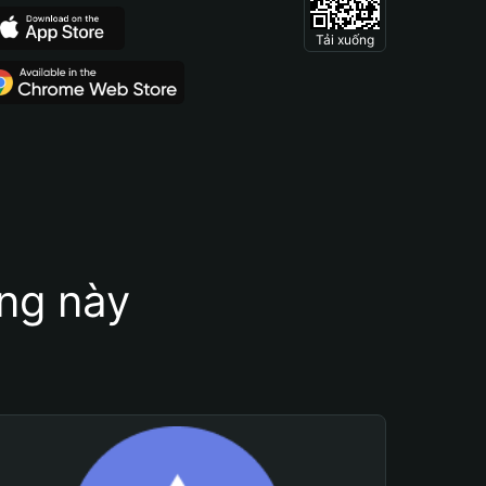
Tải xuống
ung này