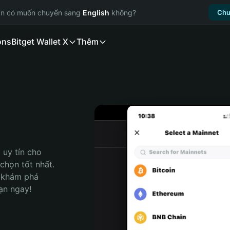
ạn có muốn chuyển sang
English
không?
Chu
ons
Bitget Wallet X
Thêm
uy tín cho 
họn tốt nhất. 
 khám phá 
ạn ngay!