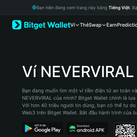
English
Bạn hiện đang xem trang này bằng
Tiếng Việt
. B
日本語
Tiếng Việt
Ví
Thẻ
Swap
Earn
Predicti
Русский
Español (Latinoamérica)
Türkçe
Italiano
Français
Deutsch
Ví NEVERVIRAL
简体中文
繁體中文
Português (Portugal)
Bạn đang muốn tìm một ví tiền điện tử an toàn và 
Bahasa Indonesia
NEVERVIRAL của mình? Bitget Wallet chính là lựa c
ภาษาไทย
Với hơn 40 triệu người tin dùng, bạn có thể tự do
हिन्दी
Web3 trên Bitget Wallet. Bắt đầu hành trình của b
বাংলা
Español
Português (Brasil)
Español (Argentina)