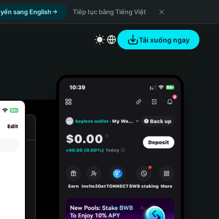
yển sang English
Tiếp tục bằng Tiếng Việt
Tải xuống ngay