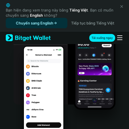
English
日本語
Bạn hiện đang xem trang này bằng
Tiếng Việt
. Bạn có muốn
chuyển sang
English
không?
Tiếng Việt
Chuyển sang English
Tiếp tục bằng Tiếng Việt
Русский
Español (Latinoamérica)
Türkçe
Tải xuống ngay
Italiano
Français
Deutsch
简体中文
繁體中文
Português (Portugal)
Bahasa Indonesia
ภาษาไทย
हिन्दी
বাংলা
Español
Português (Brasil)
Español (Argentina)