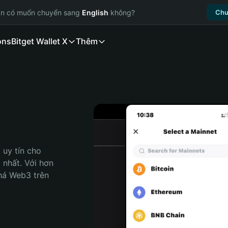
ạn có muốn chuyển sang
English
không?
Chu
ons
Bitget Wallet X
Thêm
uy tín cho 
 nhất. Với hơn 
há Web3 trên 