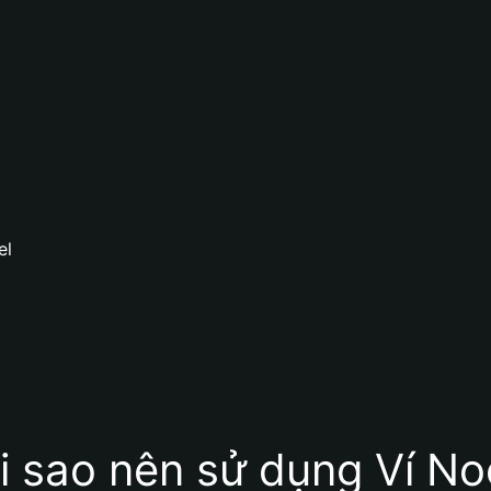
el
i sao nên sử dụng Ví No