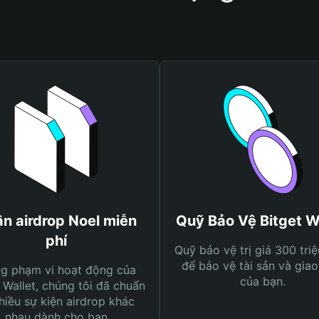
n airdrop Noel miễn
Quỹ Bảo Vệ Bitget W
phí
Quỹ bảo vệ trị giá 300 tri
để bảo vệ tài sản và giao
ng phạm vi hoạt động của
của bạn.
 Wallet, chúng tôi đã chuẩn
hiều sự kiện airdrop khác
nhau dành cho bạn