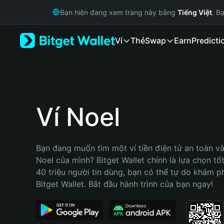
English
Bạn hiện đang xem trang này bằng
Tiếng Việt
. B
日本語
Tiếng Việt
Ví
Thẻ
Swap
Earn
Predicti
Русский
Español (Latinoamérica)
Türkçe
Italiano
Français
Deutsch
Ví Noel
简体中文
繁體中文
Português (Portugal)
Bạn đang muốn tìm một ví tiền điện tử an toàn và 
Bahasa Indonesia
Noel của mình? Bitget Wallet chính là lựa chọn tốt
ภาษาไทย
40 triệu người tin dùng, bạn có thể tự do khám p
हिन्दी
Bitget Wallet. Bắt đầu hành trình của bạn ngay!
বাংলা
Español
Português (Brasil)
Español (Argentina)