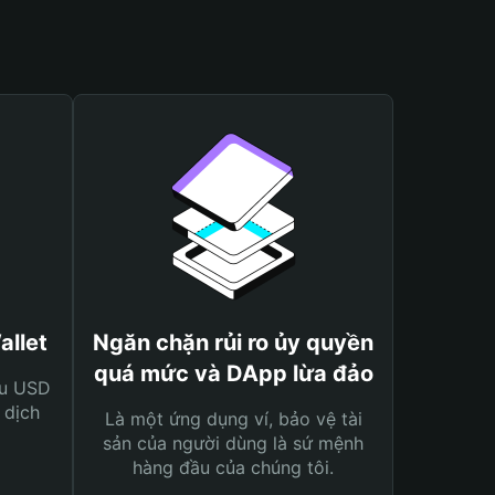
allet
Ngăn chặn rủi ro ủy quyền
quá mức và DApp lừa đảo
ệu USD
 dịch
Là một ứng dụng ví, bảo vệ tài
sản của người dùng là sứ mệnh
hàng đầu của chúng tôi.