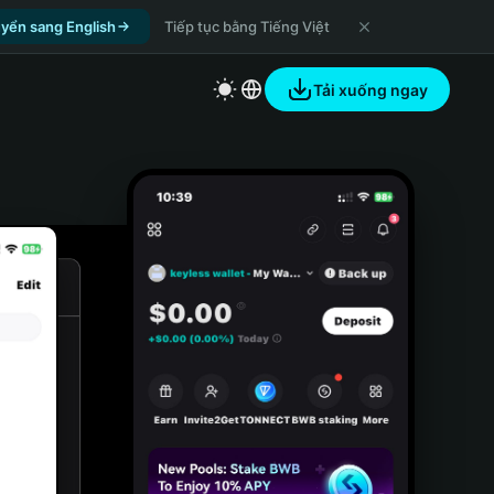
yển sang English
Tiếp tục bằng Tiếng Việt
Tải xuống ngay