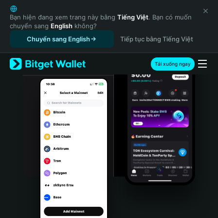
English
日本語
Bạn hiện đang xem trang này bằng
Tiếng Việt
. Bạn có muốn
chuyển sang
English
không?
Tiếng Việt
Chuyển sang English
Tiếp tục bằng Tiếng Việt
Русский
Español (Latinoamérica)
Türkçe
Tải xuống ngay
Italiano
Français
Deutsch
简体中文
繁體中文
Português (Portugal)
Bahasa Indonesia
ภาษาไทย
हिन्दी
বাংলা
Español
Português (Brasil)
Español (Argentina)